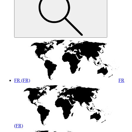
FR (FR)
FR
(FR)