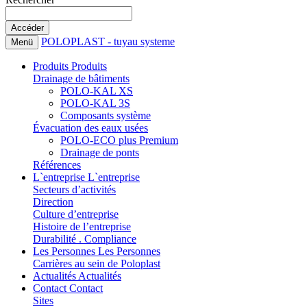
POLOPLAST - tuyau systeme
Menü
Produits
Produits
Drainage de bâtiments
POLO-KAL XS
POLO-KAL 3S
Composants système
Évacuation des eaux usées
POLO-ECO plus Premium
Drainage de ponts
Références
L`entreprise
L`entreprise
Secteurs d’activités
Direction
Culture d’entreprise
Histoire de l’entreprise
Durabilité . Compliance
Les Personnes
Les Personnes
Carrières au sein de Poloplast
Actualités
Actualités
Contact
Contact
Sites