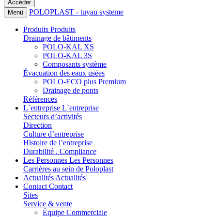
POLOPLAST - tuyau systeme
Menü
Produits
Produits
Drainage de bâtiments
POLO-KAL XS
POLO-KAL 3S
Composants système
Évacuation des eaux usées
POLO-ECO plus Premium
Drainage de ponts
Références
L`entreprise
L`entreprise
Secteurs d’activités
Direction
Culture d’entreprise
Histoire de l’entreprise
Durabilité . Compliance
Les Personnes
Les Personnes
Carrières au sein de Poloplast
Actualités
Actualités
Contact
Contact
Sites
Service & vente
Équipe Commerciale