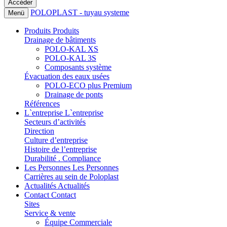
POLOPLAST - tuyau systeme
Menü
Produits
Produits
Drainage de bâtiments
POLO-KAL XS
POLO-KAL 3S
Composants système
Évacuation des eaux usées
POLO-ECO plus Premium
Drainage de ponts
Références
L`entreprise
L`entreprise
Secteurs d’activités
Direction
Culture d’entreprise
Histoire de l’entreprise
Durabilité . Compliance
Les Personnes
Les Personnes
Carrières au sein de Poloplast
Actualités
Actualités
Contact
Contact
Sites
Service & vente
Équipe Commerciale