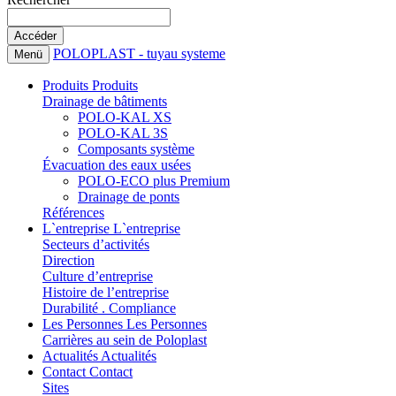
POLOPLAST - tuyau systeme
Menü
Produits
Produits
Drainage de bâtiments
POLO-KAL XS
POLO-KAL 3S
Composants système
Évacuation des eaux usées
POLO-ECO plus Premium
Drainage de ponts
Références
L`entreprise
L`entreprise
Secteurs d’activités
Direction
Culture d’entreprise
Histoire de l’entreprise
Durabilité . Compliance
Les Personnes
Les Personnes
Carrières au sein de Poloplast
Actualités
Actualités
Contact
Contact
Sites