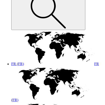
FR (FR)
FR
(FR)