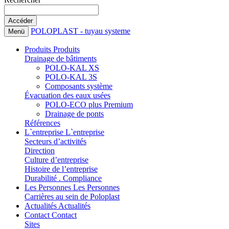
POLOPLAST - tuyau systeme
Menü
Produits
Produits
Drainage de bâtiments
POLO-KAL XS
POLO-KAL 3S
Composants système
Évacuation des eaux usées
POLO-ECO plus Premium
Drainage de ponts
Références
L`entreprise
L`entreprise
Secteurs d’activités
Direction
Culture d’entreprise
Histoire de l’entreprise
Durabilité . Compliance
Les Personnes
Les Personnes
Carrières au sein de Poloplast
Actualités
Actualités
Contact
Contact
Sites