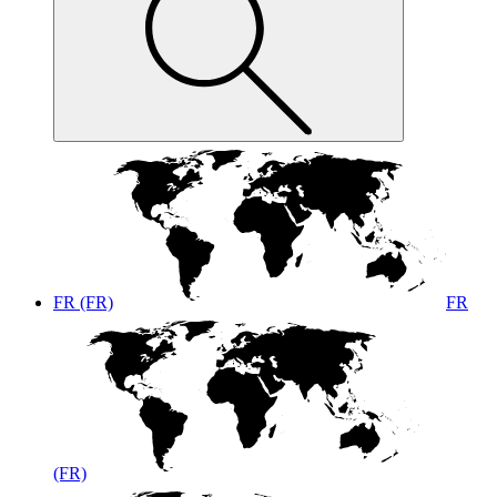
FR (FR)
FR
(FR)