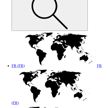
FR (FR)
FR
(FR)