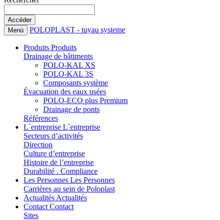
POLOPLAST - tuyau systeme
Menü
Produits
Produits
Drainage de bâtiments
POLO-KAL XS
POLO-KAL 3S
Composants système
Évacuation des eaux usées
POLO-ECO plus Premium
Drainage de ponts
Références
L`entreprise
L`entreprise
Secteurs d’activités
Direction
Culture d’entreprise
Histoire de l’entreprise
Durabilité . Compliance
Les Personnes
Les Personnes
Carrières au sein de Poloplast
Actualités
Actualités
Contact
Contact
Sites