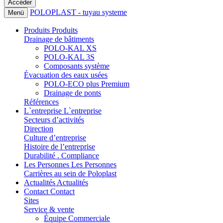
POLOPLAST - tuyau systeme
Menü
Produits
Produits
Drainage de bâtiments
POLO-KAL XS
POLO-KAL 3S
Composants système
Évacuation des eaux usées
POLO-ECO plus Premium
Drainage de ponts
Références
L`entreprise
L`entreprise
Secteurs d’activités
Direction
Culture d’entreprise
Histoire de l’entreprise
Durabilité . Compliance
Les Personnes
Les Personnes
Carrières au sein de Poloplast
Actualités
Actualités
Contact
Contact
Sites
Service & vente
Équipe Commerciale