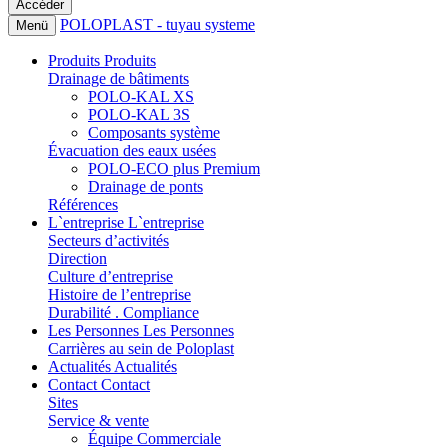
POLOPLAST - tuyau systeme
Menü
Produits
Produits
Drainage de bâtiments
POLO-KAL XS
POLO-KAL 3S
Composants système
Évacuation des eaux usées
POLO-ECO plus Premium
Drainage de ponts
Références
L`entreprise
L`entreprise
Secteurs d’activités
Direction
Culture d’entreprise
Histoire de l’entreprise
Durabilité . Compliance
Les Personnes
Les Personnes
Carrières au sein de Poloplast
Actualités
Actualités
Contact
Contact
Sites
Service & vente
Équipe Commerciale