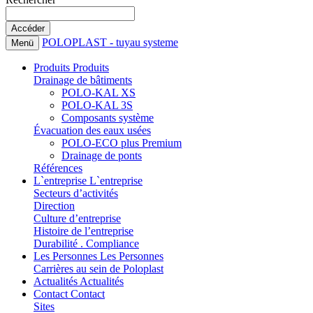
POLOPLAST - tuyau systeme
Menü
Produits
Produits
Drainage de bâtiments
POLO-KAL XS
POLO-KAL 3S
Composants système
Évacuation des eaux usées
POLO-ECO plus Premium
Drainage de ponts
Références
L`entreprise
L`entreprise
Secteurs d’activités
Direction
Culture d’entreprise
Histoire de l’entreprise
Durabilité . Compliance
Les Personnes
Les Personnes
Carrières au sein de Poloplast
Actualités
Actualités
Contact
Contact
Sites