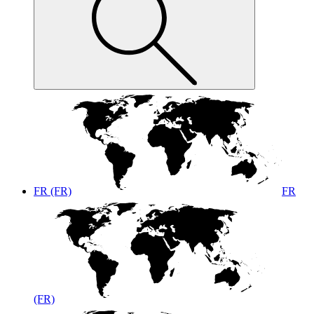
FR (FR)
FR
(FR)