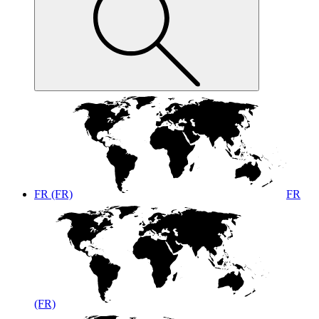
FR (FR)
FR
(FR)