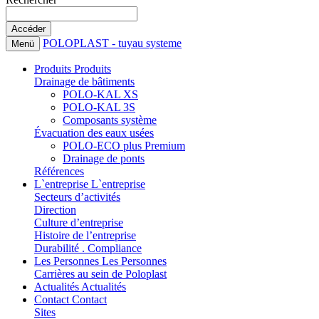
POLOPLAST - tuyau systeme
Menü
Produits
Produits
Drainage de bâtiments
POLO-KAL XS
POLO-KAL 3S
Composants système
Évacuation des eaux usées
POLO-ECO plus Premium
Drainage de ponts
Références
L`entreprise
L`entreprise
Secteurs d’activités
Direction
Culture d’entreprise
Histoire de l’entreprise
Durabilité . Compliance
Les Personnes
Les Personnes
Carrières au sein de Poloplast
Actualités
Actualités
Contact
Contact
Sites