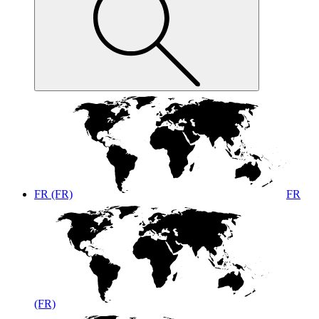
FR (FR)
FR
(FR)