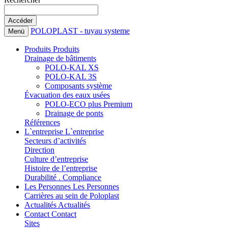
POLOPLAST - tuyau systeme
Menü
Produits
Produits
Drainage de bâtiments
POLO-KAL XS
POLO-KAL 3S
Composants système
Évacuation des eaux usées
POLO-ECO plus Premium
Drainage de ponts
Références
L`entreprise
L`entreprise
Secteurs d’activités
Direction
Culture d’entreprise
Histoire de l’entreprise
Durabilité . Compliance
Les Personnes
Les Personnes
Carrières au sein de Poloplast
Actualités
Actualités
Contact
Contact
Sites