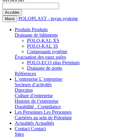
POLOPLAST - tuyau systeme
Menü
Produits
Produits
Drainage de bâtiments
POLO-KAL XS
POLO-KAL 3S
Composants système
Évacuation des eaux usées
POLO-ECO plus Premium
Drainage de ponts
Références
L`entreprise
L`entreprise
Secteurs d’activités
Direction
Culture d’entreprise
Histoire de l’entreprise
Durabilité . Compliance
Les Personnes
Les Personnes
Carrières au sein de Poloplast
Actualités
Actualités
Contact
Contact
Sites