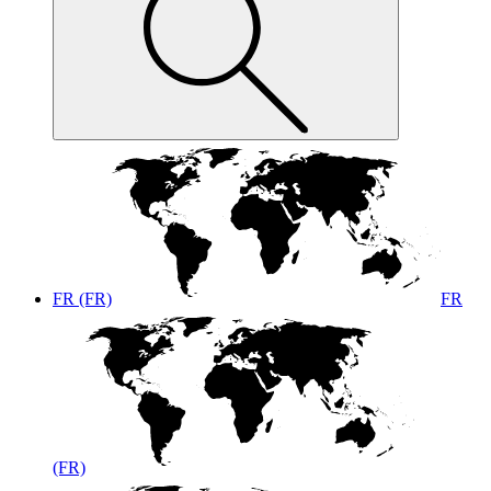
FR (FR)
FR
(FR)