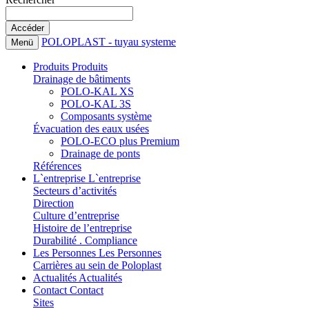
POLOPLAST - tuyau systeme
Menü
Produits
Produits
Drainage de bâtiments
POLO-KAL XS
POLO-KAL 3S
Composants système
Évacuation des eaux usées
POLO-ECO plus Premium
Drainage de ponts
Références
L`entreprise
L`entreprise
Secteurs d’activités
Direction
Culture d’entreprise
Histoire de l’entreprise
Durabilité . Compliance
Les Personnes
Les Personnes
Carrières au sein de Poloplast
Actualités
Actualités
Contact
Contact
Sites