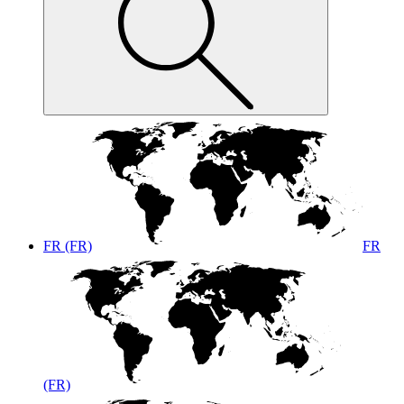
FR (FR)
FR
(FR)