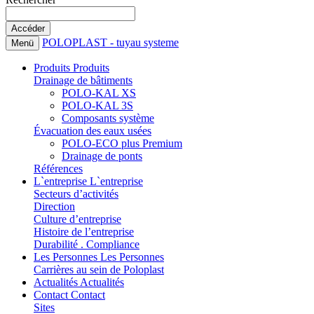
POLOPLAST - tuyau systeme
Menü
Produits
Produits
Drainage de bâtiments
POLO-KAL XS
POLO-KAL 3S
Composants système
Évacuation des eaux usées
POLO-ECO plus Premium
Drainage de ponts
Références
L`entreprise
L`entreprise
Secteurs d’activités
Direction
Culture d’entreprise
Histoire de l’entreprise
Durabilité . Compliance
Les Personnes
Les Personnes
Carrières au sein de Poloplast
Actualités
Actualités
Contact
Contact
Sites