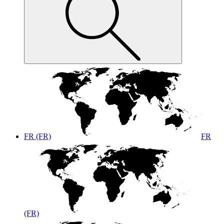
FR (FR)
FR
(FR)