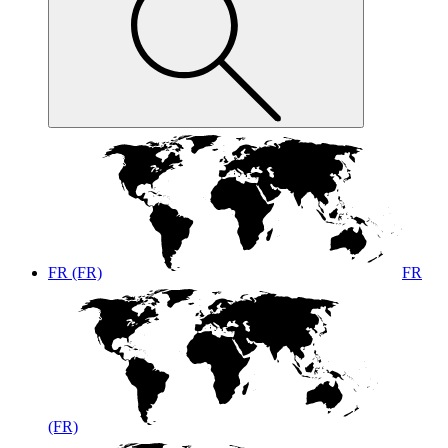
FR (FR)
FR
(FR)