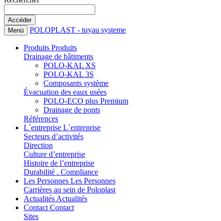
POLOPLAST - tuyau systeme
Menü
Produits
Produits
Drainage de bâtiments
POLO-KAL XS
POLO-KAL 3S
Composants système
Évacuation des eaux usées
POLO-ECO plus Premium
Drainage de ponts
Références
L`entreprise
L`entreprise
Secteurs d’activités
Direction
Culture d’entreprise
Histoire de l’entreprise
Durabilité . Compliance
Les Personnes
Les Personnes
Carrières au sein de Poloplast
Actualités
Actualités
Contact
Contact
Sites