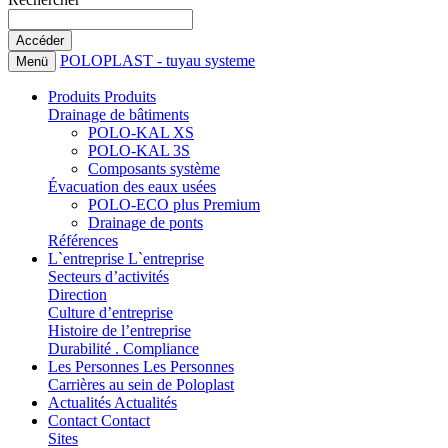
POLOPLAST - tuyau systeme
Menü
Produits
Produits
Drainage de bâtiments
POLO-KAL XS
POLO-KAL 3S
Composants système
Évacuation des eaux usées
POLO-ECO plus Premium
Drainage de ponts
Références
L`entreprise
L`entreprise
Secteurs d’activités
Direction
Culture d’entreprise
Histoire de l’entreprise
Durabilité . Compliance
Les Personnes
Les Personnes
Carrières au sein de Poloplast
Actualités
Actualités
Contact
Contact
Sites