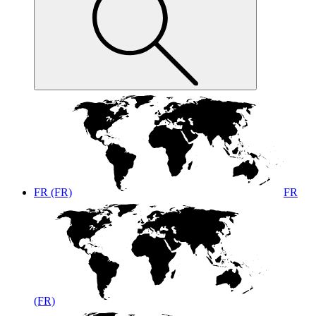
FR (FR)
FR
(FR)