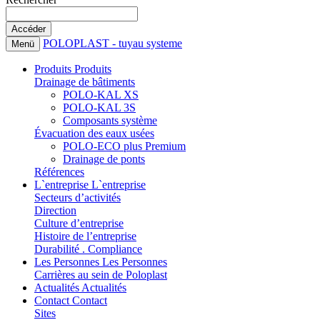
POLOPLAST - tuyau systeme
Menü
Produits
Produits
Drainage de bâtiments
POLO-KAL XS
POLO-KAL 3S
Composants système
Évacuation des eaux usées
POLO-ECO plus Premium
Drainage de ponts
Références
L`entreprise
L`entreprise
Secteurs d’activités
Direction
Culture d’entreprise
Histoire de l’entreprise
Durabilité . Compliance
Les Personnes
Les Personnes
Carrières au sein de Poloplast
Actualités
Actualités
Contact
Contact
Sites