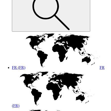
FR (FR)
FR
(FR)