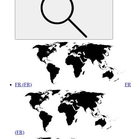
FR (FR)
FR
(FR)