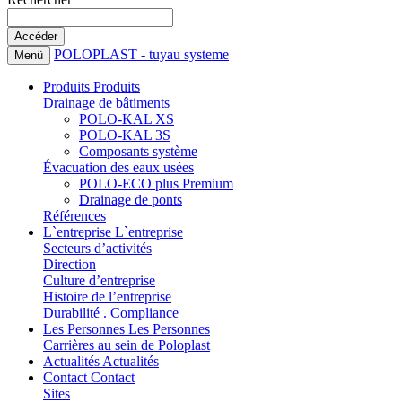
POLOPLAST - tuyau systeme
Menü
Produits
Produits
Drainage de bâtiments
POLO-KAL XS
POLO-KAL 3S
Composants système
Évacuation des eaux usées
POLO-ECO plus Premium
Drainage de ponts
Références
L`entreprise
L`entreprise
Secteurs d’activités
Direction
Culture d’entreprise
Histoire de l’entreprise
Durabilité . Compliance
Les Personnes
Les Personnes
Carrières au sein de Poloplast
Actualités
Actualités
Contact
Contact
Sites