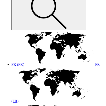
FR (FR)
FR
(FR)