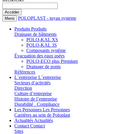
POLOPLAST - tuyau systeme
Menü
Produits
Produits
Drainage de bâtiments
POLO-KAL XS
POLO-KAL 3S
Composants système
Évacuation des eaux usées
POLO-ECO plus Premium
Drainage de ponts
Références
L`entreprise
L`entreprise
Secteurs d’activités
Direction
Culture d’entreprise
Histoire de l’entreprise
Durabilité . Compliance
Les Personnes
Les Personnes
Carrières au sein de Poloplast
Actualités
Actualités
Contact
Contact
Sites