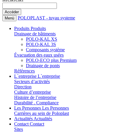
POLOPLAST - tuyau systeme
Menü
Produits
Produits
Drainage de bâtiments
POLO-KAL XS
POLO-KAL 3S
Composants système
Évacuation des eaux usées
POLO-ECO plus Premium
Drainage de ponts
Références
L`entreprise
L`entreprise
Secteurs d’activités
Direction
Culture d’entreprise
Histoire de l’entreprise
Durabilité . Compliance
Les Personnes
Les Personnes
Carrières au sein de Poloplast
Actualités
Actualités
Contact
Contact
Sites