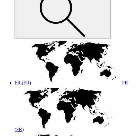
FR (FR)
FR
(FR)