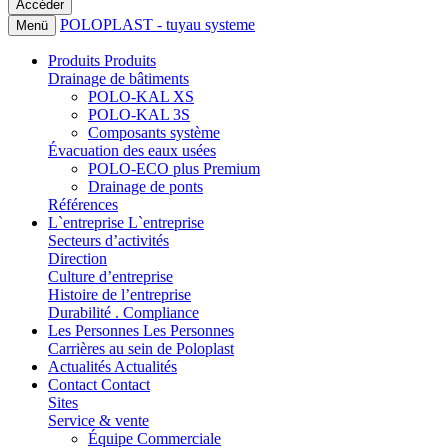
POLOPLAST - tuyau systeme
Menü
Produits
Produits
Drainage de bâtiments
POLO-KAL XS
POLO-KAL 3S
Composants système
Évacuation des eaux usées
POLO-ECO plus Premium
Drainage de ponts
Références
L`entreprise
L`entreprise
Secteurs d’activités
Direction
Culture d’entreprise
Histoire de l’entreprise
Durabilité . Compliance
Les Personnes
Les Personnes
Carrières au sein de Poloplast
Actualités
Actualités
Contact
Contact
Sites
Service & vente
Équipe Commerciale