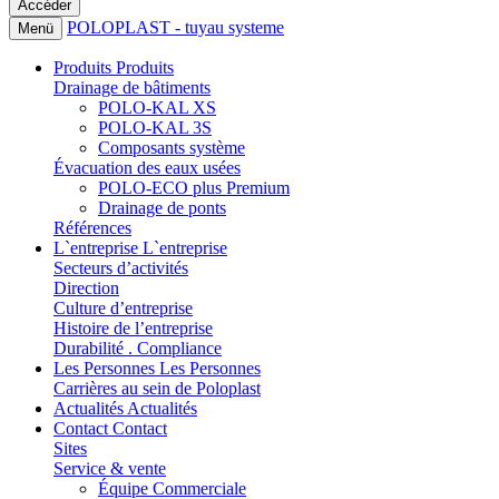
POLOPLAST - tuyau systeme
Menü
Produits
Produits
Drainage de bâtiments
POLO-KAL XS
POLO-KAL 3S
Composants système
Évacuation des eaux usées
POLO-ECO plus Premium
Drainage de ponts
Références
L`entreprise
L`entreprise
Secteurs d’activités
Direction
Culture d’entreprise
Histoire de l’entreprise
Durabilité . Compliance
Les Personnes
Les Personnes
Carrières au sein de Poloplast
Actualités
Actualités
Contact
Contact
Sites
Service & vente
Équipe Commerciale