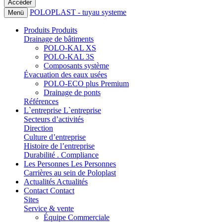
POLOPLAST - tuyau systeme
Menü
Produits
Produits
Drainage de bâtiments
POLO-KAL XS
POLO-KAL 3S
Composants système
Évacuation des eaux usées
POLO-ECO plus Premium
Drainage de ponts
Références
L`entreprise
L`entreprise
Secteurs d’activités
Direction
Culture d’entreprise
Histoire de l’entreprise
Durabilité . Compliance
Les Personnes
Les Personnes
Carrières au sein de Poloplast
Actualités
Actualités
Contact
Contact
Sites
Service & vente
Équipe Commerciale