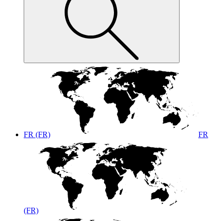
FR (FR)
FR
(FR)