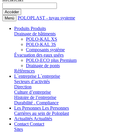
POLOPLAST - tuyau systeme
Menü
Produits
Produits
Drainage de bâtiments
POLO-KAL XS
POLO-KAL 3S
Composants système
Évacuation des eaux usées
POLO-ECO plus Premium
Drainage de ponts
Références
L`entreprise
L`entreprise
Secteurs d’activités
Direction
Culture d’entreprise
Histoire de l’entreprise
Durabilité . Compliance
Les Personnes
Les Personnes
Carrières au sein de Poloplast
Actualités
Actualités
Contact
Contact
Sites