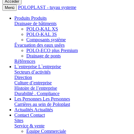
POLOPLAST - tuyau systeme
Menü
Produits
Produits
Drainage de bâtiments
POLO-KAL XS
POLO-KAL 3S
Composants système
Évacuation des eaux usées
POLO-ECO plus Premium
Drainage de ponts
Références
L`entreprise
L`entreprise
Secteurs d’activités
Direction
Culture d’entreprise
Histoire de l’entreprise
Durabilité . Compliance
Les Personnes
Les Personnes
Carrières au sein de Poloplast
Actualités
Actualités
Contact
Contact
Sites
Service & vente
Équipe Commerciale