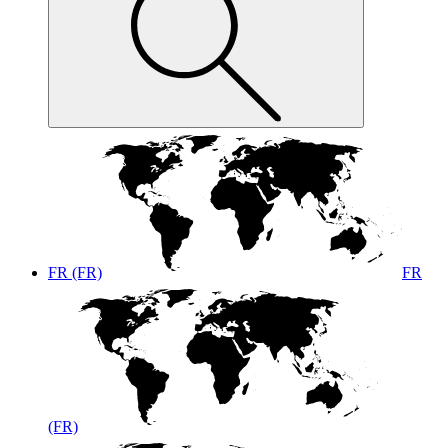
FR (FR)
FR
(FR)