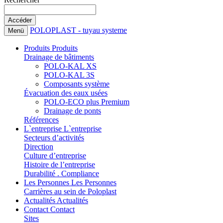
POLOPLAST - tuyau systeme
Menü
Produits
Produits
Drainage de bâtiments
POLO-KAL XS
POLO-KAL 3S
Composants système
Évacuation des eaux usées
POLO-ECO plus Premium
Drainage de ponts
Références
L`entreprise
L`entreprise
Secteurs d’activités
Direction
Culture d’entreprise
Histoire de l’entreprise
Durabilité . Compliance
Les Personnes
Les Personnes
Carrières au sein de Poloplast
Actualités
Actualités
Contact
Contact
Sites