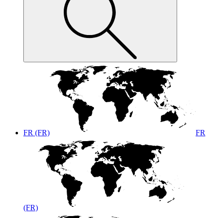
FR (FR)
FR
(FR)