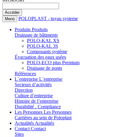
POLOPLAST - tuyau systeme
Menü
Produits
Produits
Drainage de bâtiments
POLO-KAL XS
POLO-KAL 3S
Composants système
Évacuation des eaux usées
POLO-ECO plus Premium
Drainage de ponts
Références
L`entreprise
L`entreprise
Secteurs d’activités
Direction
Culture d’entreprise
Histoire de l’entreprise
Durabilité . Compliance
Les Personnes
Les Personnes
Carrières au sein de Poloplast
Actualités
Actualités
Contact
Contact
Sites