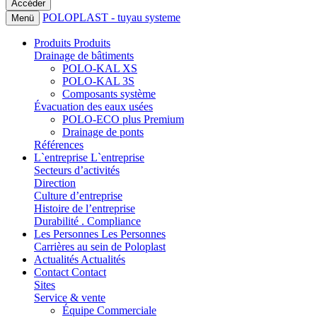
POLOPLAST - tuyau systeme
Menü
Produits
Produits
Drainage de bâtiments
POLO-KAL XS
POLO-KAL 3S
Composants système
Évacuation des eaux usées
POLO-ECO plus Premium
Drainage de ponts
Références
L`entreprise
L`entreprise
Secteurs d’activités
Direction
Culture d’entreprise
Histoire de l’entreprise
Durabilité . Compliance
Les Personnes
Les Personnes
Carrières au sein de Poloplast
Actualités
Actualités
Contact
Contact
Sites
Service & vente
Équipe Commerciale