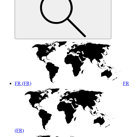
FR (FR)
FR
(FR)