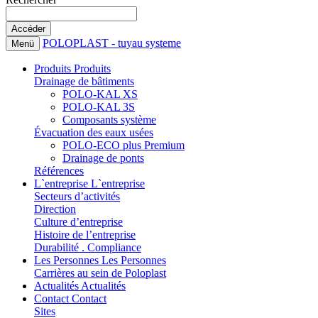
POLOPLAST - tuyau systeme
Menü
Produits
Produits
Drainage de bâtiments
POLO-KAL XS
POLO-KAL 3S
Composants système
Évacuation des eaux usées
POLO-ECO plus Premium
Drainage de ponts
Références
L`entreprise
L`entreprise
Secteurs d’activités
Direction
Culture d’entreprise
Histoire de l’entreprise
Durabilité . Compliance
Les Personnes
Les Personnes
Carrières au sein de Poloplast
Actualités
Actualités
Contact
Contact
Sites