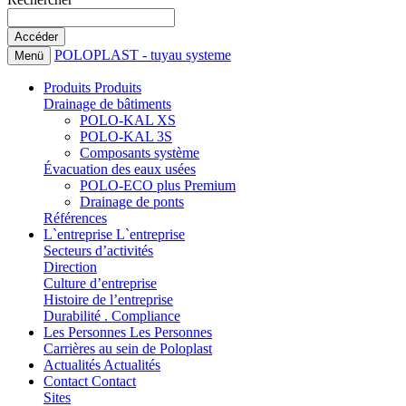
POLOPLAST - tuyau systeme
Menü
Produits
Produits
Drainage de bâtiments
POLO-KAL XS
POLO-KAL 3S
Composants système
Évacuation des eaux usées
POLO-ECO plus Premium
Drainage de ponts
Références
L`entreprise
L`entreprise
Secteurs d’activités
Direction
Culture d’entreprise
Histoire de l’entreprise
Durabilité . Compliance
Les Personnes
Les Personnes
Carrières au sein de Poloplast
Actualités
Actualités
Contact
Contact
Sites