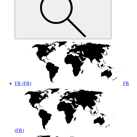
FR (FR)
FR
(FR)