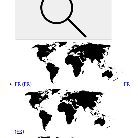
FR (FR)
FR
(FR)