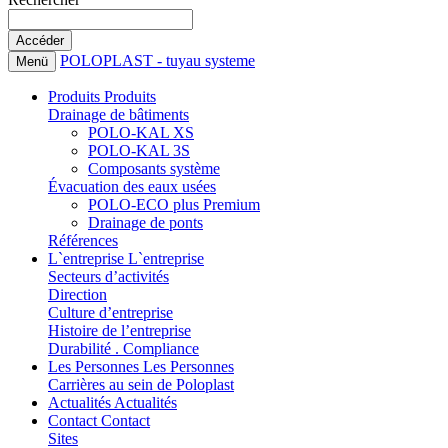
POLOPLAST - tuyau systeme
Menü
Produits
Produits
Drainage de bâtiments
POLO-KAL XS
POLO-KAL 3S
Composants système
Évacuation des eaux usées
POLO-ECO plus Premium
Drainage de ponts
Références
L`entreprise
L`entreprise
Secteurs d’activités
Direction
Culture d’entreprise
Histoire de l’entreprise
Durabilité . Compliance
Les Personnes
Les Personnes
Carrières au sein de Poloplast
Actualités
Actualités
Contact
Contact
Sites