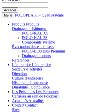
POLOPLAST - tuyau systeme
Menü
Produits
Produits
Drainage de bâtiments
POLO-KAL XS
POLO-KAL 3S
Composants système
Évacuation des eaux usées
POLO-ECO plus Premium
Drainage de ponts
Références
L`entreprise
L`entreprise
Secteurs d’activités
Direction
Culture d’entreprise
Histoire de l’entreprise
Durabilité . Compliance
Les Personnes
Les Personnes
Carrières au sein de Poloplast
Actualités
Actualités
Contact
Contact
Sites