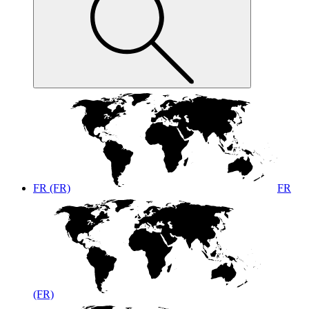
FR (FR)
FR
(FR)