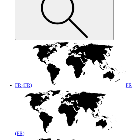
FR (FR)
FR
(FR)