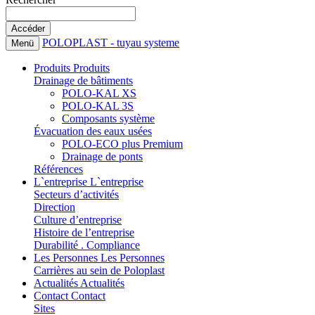
POLOPLAST - tuyau systeme
Menü
Produits
Produits
Drainage de bâtiments
POLO-KAL XS
POLO-KAL 3S
Composants système
Évacuation des eaux usées
POLO-ECO plus Premium
Drainage de ponts
Références
L`entreprise
L`entreprise
Secteurs d’activités
Direction
Culture d’entreprise
Histoire de l’entreprise
Durabilité . Compliance
Les Personnes
Les Personnes
Carrières au sein de Poloplast
Actualités
Actualités
Contact
Contact
Sites