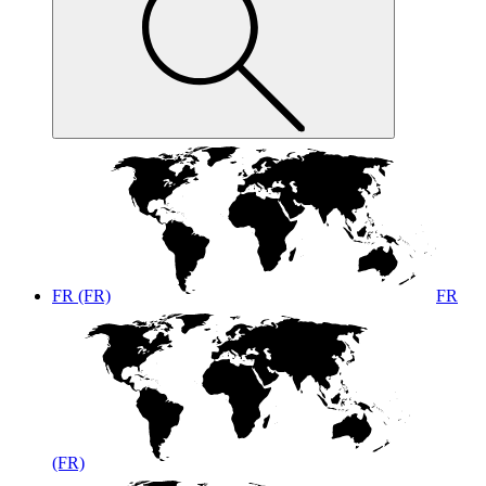
FR (FR)
FR
(FR)