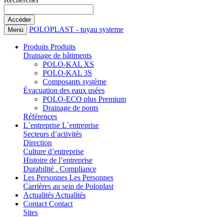
POLOPLAST - tuyau systeme
Menü
Produits
Produits
Drainage de bâtiments
POLO-KAL XS
POLO-KAL 3S
Composants système
Évacuation des eaux usées
POLO-ECO plus Premium
Drainage de ponts
Références
L`entreprise
L`entreprise
Secteurs d’activités
Direction
Culture d’entreprise
Histoire de l’entreprise
Durabilité . Compliance
Les Personnes
Les Personnes
Carrières au sein de Poloplast
Actualités
Actualités
Contact
Contact
Sites