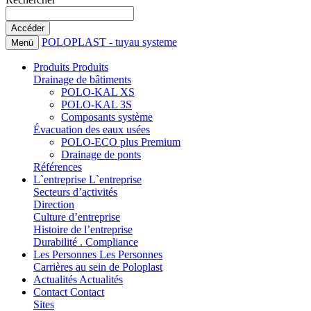
POLOPLAST - tuyau systeme
Menü
Produits
Produits
Drainage de bâtiments
POLO-KAL XS
POLO-KAL 3S
Composants système
Évacuation des eaux usées
POLO-ECO plus Premium
Drainage de ponts
Références
L`entreprise
L`entreprise
Secteurs d’activités
Direction
Culture d’entreprise
Histoire de l’entreprise
Durabilité . Compliance
Les Personnes
Les Personnes
Carrières au sein de Poloplast
Actualités
Actualités
Contact
Contact
Sites