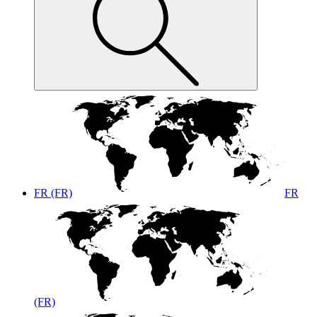
FR (FR)
FR
(FR)