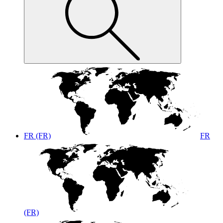
FR (FR)
FR
(FR)