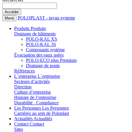
POLOPLAST - tuyau systeme
Menü
Produits
Produits
Drainage de bâtiments
POLO-KAL XS
POLO-KAL 3S
Composants système
Évacuation des eaux usées
POLO-ECO plus Premium
Drainage de ponts
Références
L`entreprise
L`entreprise
Secteurs d’activités
Direction
Culture d’entreprise
Histoire de l’entreprise
Durabilité . Compliance
Les Personnes
Les Personnes
Carrières au sein de Poloplast
Actualités
Actualités
Contact
Contact
Sites