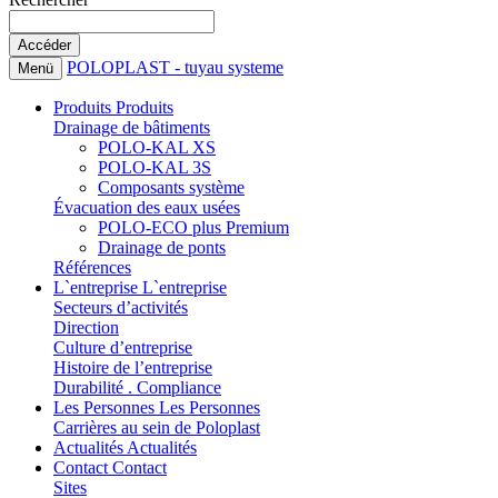
POLOPLAST - tuyau systeme
Menü
Produits
Produits
Drainage de bâtiments
POLO-KAL XS
POLO-KAL 3S
Composants système
Évacuation des eaux usées
POLO-ECO plus Premium
Drainage de ponts
Références
L`entreprise
L`entreprise
Secteurs d’activités
Direction
Culture d’entreprise
Histoire de l’entreprise
Durabilité . Compliance
Les Personnes
Les Personnes
Carrières au sein de Poloplast
Actualités
Actualités
Contact
Contact
Sites