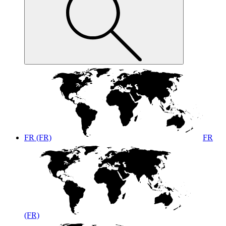
FR (FR)
FR
(FR)