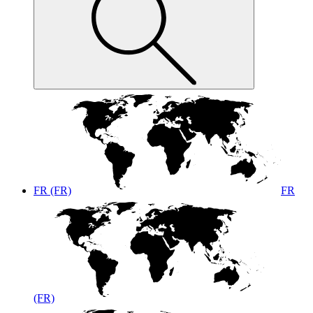
FR (FR)
FR
(FR)