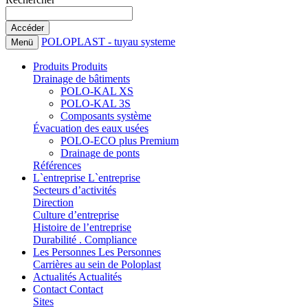
POLOPLAST - tuyau systeme
Menü
Produits
Produits
Drainage de bâtiments
POLO-KAL XS
POLO-KAL 3S
Composants système
Évacuation des eaux usées
POLO-ECO plus Premium
Drainage de ponts
Références
L`entreprise
L`entreprise
Secteurs d’activités
Direction
Culture d’entreprise
Histoire de l’entreprise
Durabilité . Compliance
Les Personnes
Les Personnes
Carrières au sein de Poloplast
Actualités
Actualités
Contact
Contact
Sites