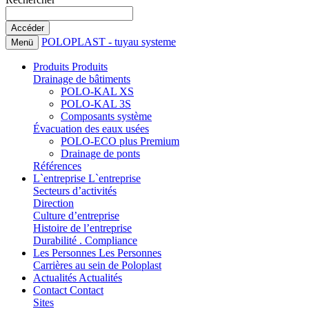
POLOPLAST - tuyau systeme
Menü
Produits
Produits
Drainage de bâtiments
POLO-KAL XS
POLO-KAL 3S
Composants système
Évacuation des eaux usées
POLO-ECO plus Premium
Drainage de ponts
Références
L`entreprise
L`entreprise
Secteurs d’activités
Direction
Culture d’entreprise
Histoire de l’entreprise
Durabilité . Compliance
Les Personnes
Les Personnes
Carrières au sein de Poloplast
Actualités
Actualités
Contact
Contact
Sites