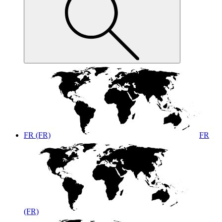
FR (FR)
FR
(FR)