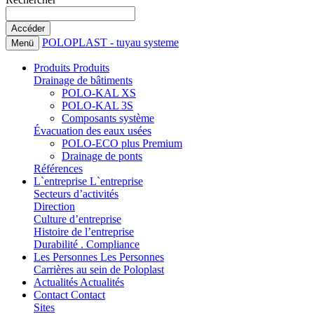
POLOPLAST - tuyau systeme
Menü
Produits
Produits
Drainage de bâtiments
POLO-KAL XS
POLO-KAL 3S
Composants système
Évacuation des eaux usées
POLO-ECO plus Premium
Drainage de ponts
Références
L`entreprise
L`entreprise
Secteurs d’activités
Direction
Culture d’entreprise
Histoire de l’entreprise
Durabilité . Compliance
Les Personnes
Les Personnes
Carrières au sein de Poloplast
Actualités
Actualités
Contact
Contact
Sites