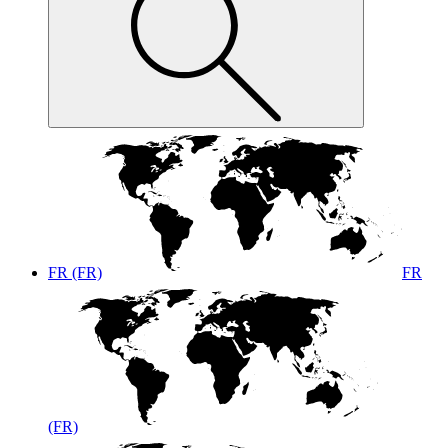
FR (FR)
FR
(FR)