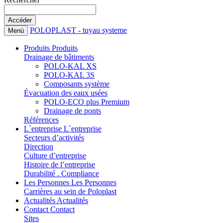
POLOPLAST - tuyau systeme
Menü
Produits
Produits
Drainage de bâtiments
POLO-KAL XS
POLO-KAL 3S
Composants système
Évacuation des eaux usées
POLO-ECO plus Premium
Drainage de ponts
Références
L`entreprise
L`entreprise
Secteurs d’activités
Direction
Culture d’entreprise
Histoire de l’entreprise
Durabilité . Compliance
Les Personnes
Les Personnes
Carrières au sein de Poloplast
Actualités
Actualités
Contact
Contact
Sites