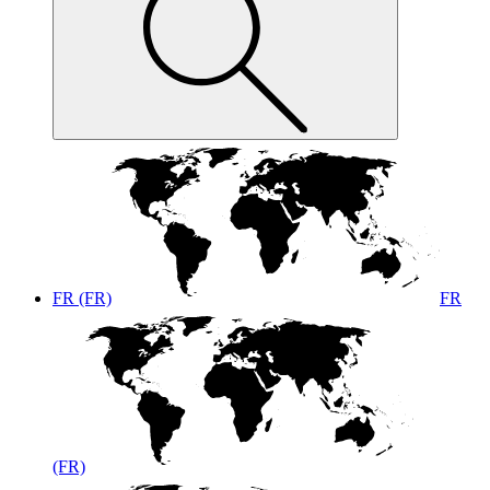
FR (FR)
FR
(FR)