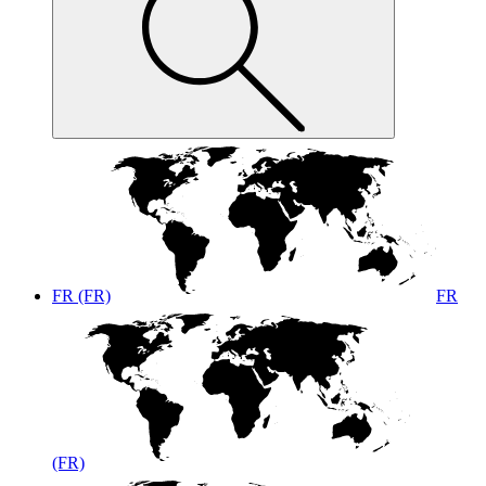
FR (FR)
FR
(FR)