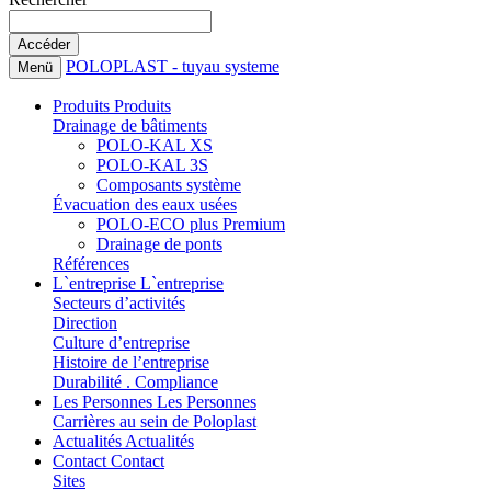
POLOPLAST - tuyau systeme
Menü
Produits
Produits
Drainage de bâtiments
POLO-KAL XS
POLO-KAL 3S
Composants système
Évacuation des eaux usées
POLO-ECO plus Premium
Drainage de ponts
Références
L`entreprise
L`entreprise
Secteurs d’activités
Direction
Culture d’entreprise
Histoire de l’entreprise
Durabilité . Compliance
Les Personnes
Les Personnes
Carrières au sein de Poloplast
Actualités
Actualités
Contact
Contact
Sites