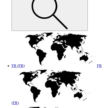
FR (FR)
FR
(FR)