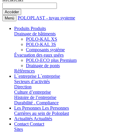
POLOPLAST - tuyau systeme
Menü
Produits
Produits
Drainage de bâtiments
POLO-KAL XS
POLO-KAL 3S
Composants système
Évacuation des eaux usées
POLO-ECO plus Premium
Drainage de ponts
Références
L`entreprise
L`entreprise
Secteurs d’activités
Direction
Culture d’entreprise
Histoire de l’entreprise
Durabilité . Compliance
Les Personnes
Les Personnes
Carrières au sein de Poloplast
Actualités
Actualités
Contact
Contact
Sites