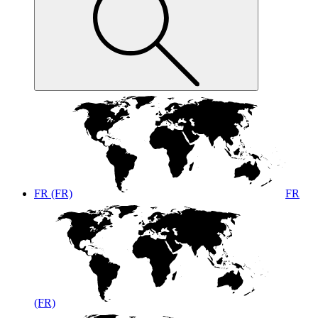
FR (FR)
FR
(FR)