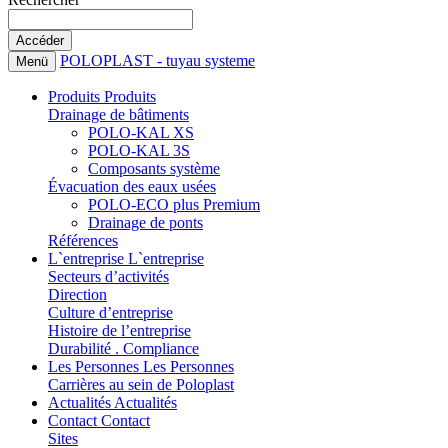
POLOPLAST - tuyau systeme
Menü
Produits
Produits
Drainage de bâtiments
POLO-KAL XS
POLO-KAL 3S
Composants système
Évacuation des eaux usées
POLO-ECO plus Premium
Drainage de ponts
Références
L`entreprise
L`entreprise
Secteurs d’activités
Direction
Culture d’entreprise
Histoire de l’entreprise
Durabilité . Compliance
Les Personnes
Les Personnes
Carrières au sein de Poloplast
Actualités
Actualités
Contact
Contact
Sites