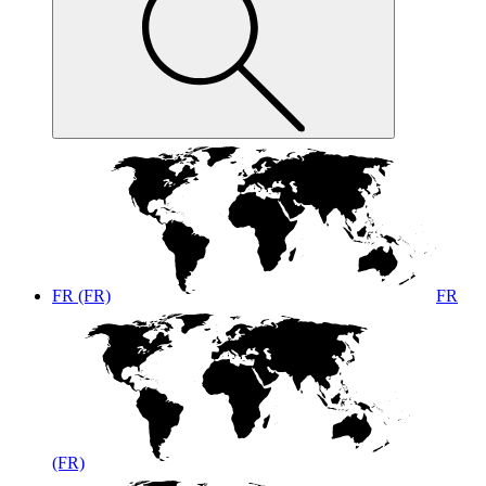
FR (FR)
FR
(FR)