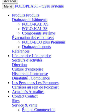
POLOPLAST - tuyau systeme
Menü
Produits
Produits
Drainage de bâtiments
POLO-KAL XS
POLO-KAL 3S
Composants système
Évacuation des eaux usées
POLO-ECO plus Premium
Drainage de ponts
Références
L`entreprise
L`entreprise
Secteurs d’activités
Direction
Culture d’entreprise
Histoire de l’entreprise
Durabilité . Compliance
Les Personnes
Les Personnes
Carrières au sein de Poloplast
Actualités
Actualités
Contact
Contact
Sites
Service & vente
Équipe Commerciale