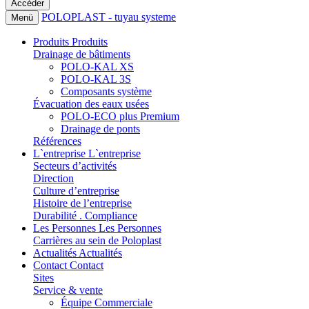
POLOPLAST - tuyau systeme
Menü
Produits
Produits
Drainage de bâtiments
POLO-KAL XS
POLO-KAL 3S
Composants système
Évacuation des eaux usées
POLO-ECO plus Premium
Drainage de ponts
Références
L`entreprise
L`entreprise
Secteurs d’activités
Direction
Culture d’entreprise
Histoire de l’entreprise
Durabilité . Compliance
Les Personnes
Les Personnes
Carrières au sein de Poloplast
Actualités
Actualités
Contact
Contact
Sites
Service & vente
Équipe Commerciale