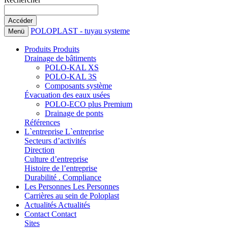
POLOPLAST - tuyau systeme
Menü
Produits
Produits
Drainage de bâtiments
POLO-KAL XS
POLO-KAL 3S
Composants système
Évacuation des eaux usées
POLO-ECO plus Premium
Drainage de ponts
Références
L`entreprise
L`entreprise
Secteurs d’activités
Direction
Culture d’entreprise
Histoire de l’entreprise
Durabilité . Compliance
Les Personnes
Les Personnes
Carrières au sein de Poloplast
Actualités
Actualités
Contact
Contact
Sites