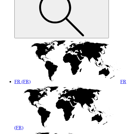
FR (FR)
FR
(FR)