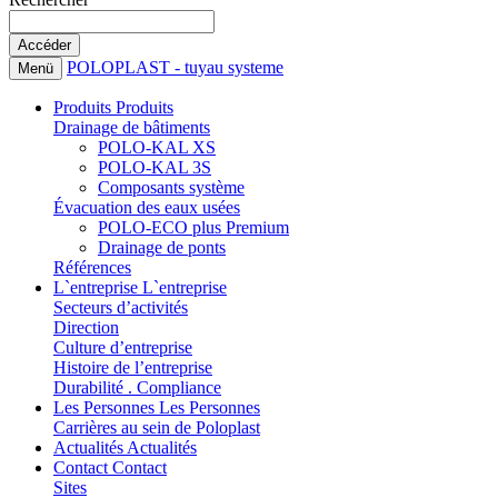
POLOPLAST - tuyau systeme
Menü
Produits
Produits
Drainage de bâtiments
POLO-KAL XS
POLO-KAL 3S
Composants système
Évacuation des eaux usées
POLO-ECO plus Premium
Drainage de ponts
Références
L`entreprise
L`entreprise
Secteurs d’activités
Direction
Culture d’entreprise
Histoire de l’entreprise
Durabilité . Compliance
Les Personnes
Les Personnes
Carrières au sein de Poloplast
Actualités
Actualités
Contact
Contact
Sites