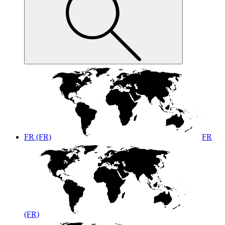
FR (FR)
FR
(FR)