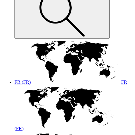
FR (FR)
FR
(FR)