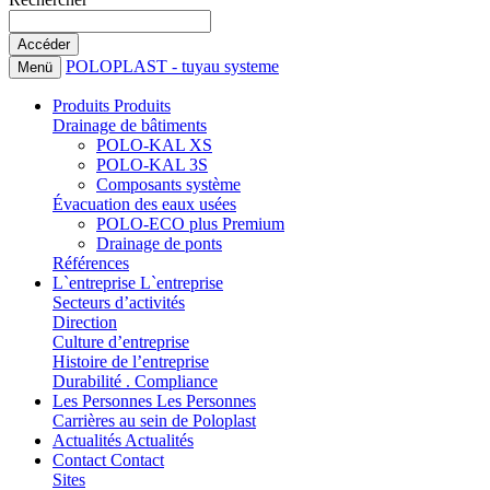
POLOPLAST - tuyau systeme
Menü
Produits
Produits
Drainage de bâtiments
POLO-KAL XS
POLO-KAL 3S
Composants système
Évacuation des eaux usées
POLO-ECO plus Premium
Drainage de ponts
Références
L`entreprise
L`entreprise
Secteurs d’activités
Direction
Culture d’entreprise
Histoire de l’entreprise
Durabilité . Compliance
Les Personnes
Les Personnes
Carrières au sein de Poloplast
Actualités
Actualités
Contact
Contact
Sites